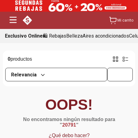
Mi carrito
Exclusivo Online
🛍️ Rebajas
Belleza
Aires acondicionados
Cel
0
Relevancia
OOPS!
No encontramos ningún resultado para
"
20791
"
¿Qué debo hacer?