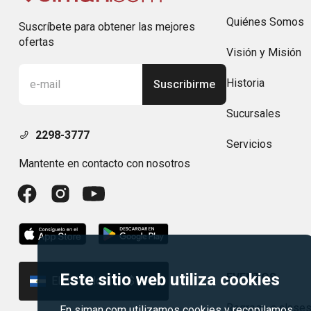
Quiénes Somos
Suscríbete para obtener las mejores
ofertas
Visión y Misión
Historia
Suscribirme
Sucursales
2298-3777
Servicios
Mantente en contacto con nosotros
Este sitio web utiliza cookies
EVENTOS
El Salvador | US$
Regreso a clase
En siman.com utilizamos cookies y recopilamos